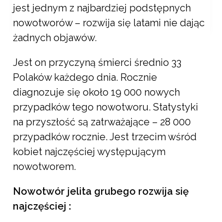
jest jednym z najbardziej podstępnych
nowotworów – rozwija się latami nie dając
żadnych objawów.
Lifestyle
Jest on przyczyną śmierci średnio 33
MARZEC KOBIET – RAK
Polaków każdego dnia. Rocznie
JELITA GRUBEGO
diagnozuje się około 19 000 nowych
przypadków tego nowotworu. Statystyki
Revita
17 marca, 2021
na przyszłość są zatrważające – 28 000
przypadków rocznie. Jest trzecim wśród
kobiet najczęściej występującym
nowotworem.
Nowotwór jelita grubego rozwija się
najczęściej :