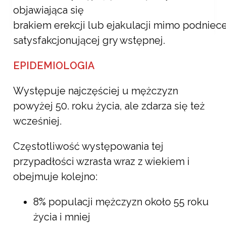
objawiająca się
brakiem erekcji lub ejakulacji mimo podniece
satysfakcjonującej gry wstępnej.
Aktualności
EPIDEMIOLOGIA
IMPOTENCJA I
ZABURZENIA EREKCJI
Występuje najczęściej u mężczyzn
powyżej 50. roku życia, ale zdarza się też
Revita
21 kwietnia, 2021
wcześniej.
Częstotliwość występowania tej
przypadłości wzrasta wraz z wiekiem i
obejmuje kolejno:
8% populacji mężczyzn około 55 roku
życia i mniej