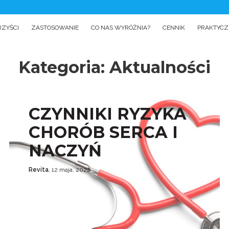
RZYŚCI
ZASTOSOWANIE
CO NAS WYRÓŻNIA?
CENNIK
PRAKTYCZ
Kategoria:
Aktualności
CZYNNIKI RYZYKA
CHORÓB SERCA I
NACZYŃ
Revita
, 12 maja, 2022