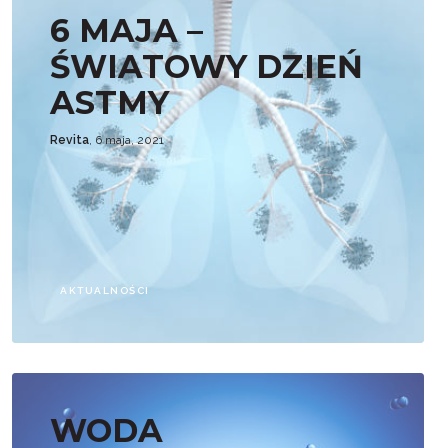
6 MAJA –
ŚWIATOWY DZIEŃ
ASTMY
Revita
, 6 maja, 2021
AKTUALNOŚCI
WODA