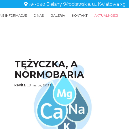
55-040 Bielany Wrocławskie, ul. Kwiatowa 39
NE INFORMACJE
O NAS
GALERIA
KONTAKT
AKTUALNOŚCI
TĘŻYCZKA, A
NORMOBARIA
Revita
, 18 marca, 2022