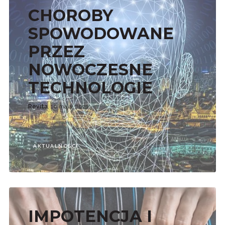
CHOROBY
SPOWODOWANE
PRZEZ
NOWOCZESNE
TECHNOLOGIE
Revita
, 10 maja, 2021
AKTUALNOŚCI
IMPOTENCJA I