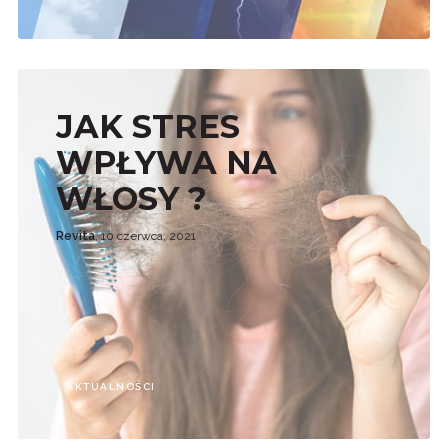
JAK STRES
WPŁYWA NA
WŁOSY ?
Revita
, 10 czerwca, 2021
AKTUALNOŚCI