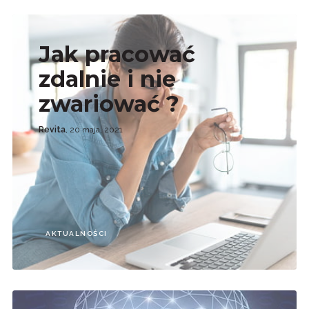
Jak pracować
zdalnie i nie
zwariować ?
Revita
, 20 maja, 2021
AKTUALNOŚCI