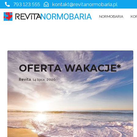
793 123 555
kontakt@revitanormobaria.pl
NORMOBARIA
KO
OFERTA WAKACJE*
Revita
, 14 lipca, 2026