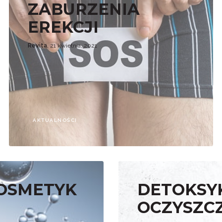
ZABURZENIA
EREKCJI
Revita
, 21 kwietnia, 2021
AKTUALNOŚCI
OSMETYK
DETOKSYK
OCZYSZC