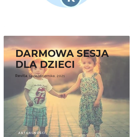
AKTUALNOŚCI
DARMOWA SESJA
DLA DZIECI
Revita
, 14 października, 2021
AKTUALNOŚCI