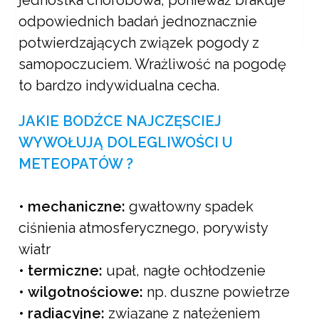
jednostka chorobowa, ponieważ brakuje
odpowiednich badań jednoznacznie
potwierdzających związek pogody z
samopoczuciem. Wrażliwość na pogodę
Aktualności
to bardzo indywidualna cecha.
METEOPATIA, A
NORMOBARIA
JAKIE BODŹCE NAJCZĘSCIEJ
WYWOŁUJĄ DOLEGLIWOŚCI U
Revita
16 grudnia, 2021
METEOPATÓW ?
•
mechaniczne:
gwałtowny spadek
ciśnienia atmosferycznego, porywisty
wiatr
•
termiczne:
upał, nagłe ochłodzenie
•
wilgotnościowe:
np. duszne powietrze
•
radiacyjne:
związane z natężeniem