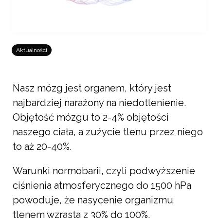
Aktualności
NORMOBARIA, a
funkcjonowanie mózgu
Nasz mózg jest organem, który jest
najbardziej narażony na niedotlenienie.
Revita
19 maja, 2021
Objętość mózgu to 2-4% objętości
naszego ciała, a zużycie tlenu przez niego
to aż 20-40%.
Warunki normobarii, czyli podwyższenie
ciśnienia atmosferycznego do 1500 hPa
powoduje, że nasycenie organizmu
tlenem wzrasta z 30% do 100%.